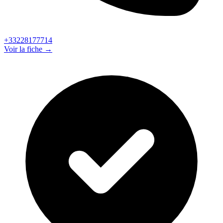
+33228177714
Voir la fiche →