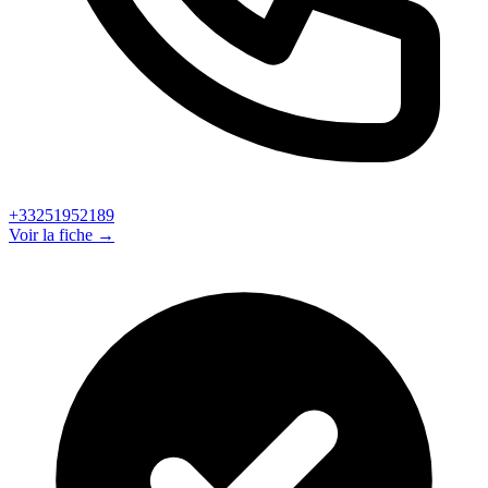
+33251952189
Voir la fiche →