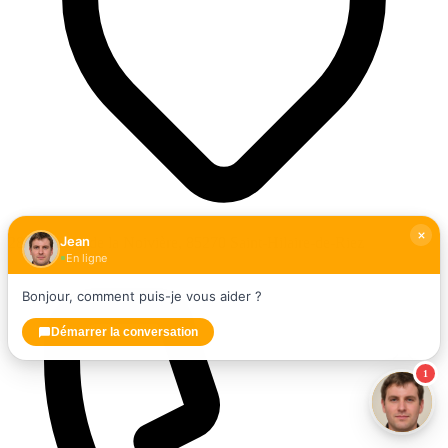
Jean
28 B Chem. de la Noivière, 85270 Saint-Hilaire-de-Riez
En ligne
Bonjour, comment puis-je vous aider ?
Démarrer la conversation
1