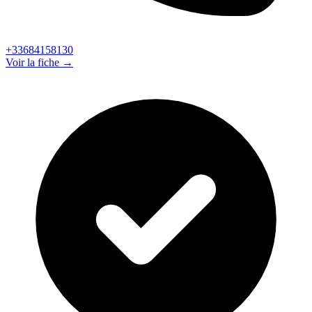
+33684158130
Voir la fiche →