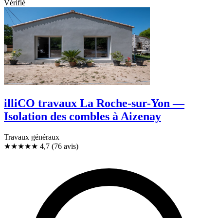
Vérifié
illiCO travaux La Roche-sur-Yon —
Isolation des combles à Aizenay
Travaux généraux
★★★★★
4,7
(76 avis)