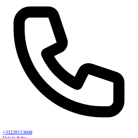
+33228153608
Voir la fiche →