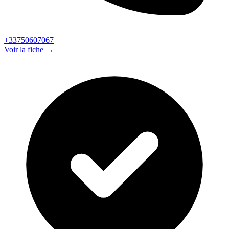
+33750607067
Voir la fiche →