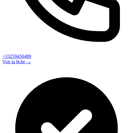
+33259450489
Voir la fiche →