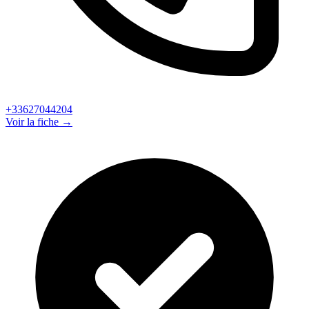
+33627044204
Voir la fiche →