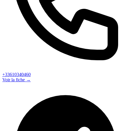
+33610340460
Voir la fiche →