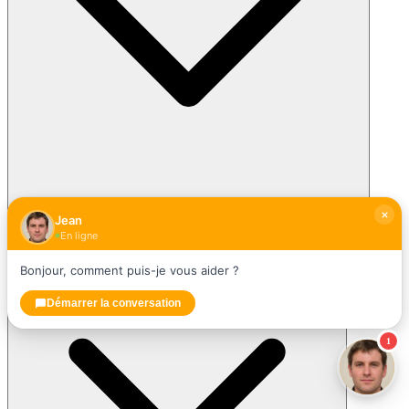
Jean
Quel est le prix de l'isolation des combles en laine de verre ?
En ligne
Bonjour, comment puis-je vous aider ?
Démarrer la conversation
1