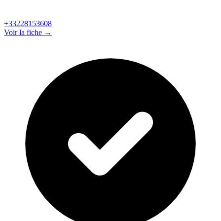
+33228153608
Voir la fiche →