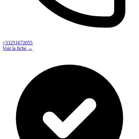
+33251672055
Voir la fiche →