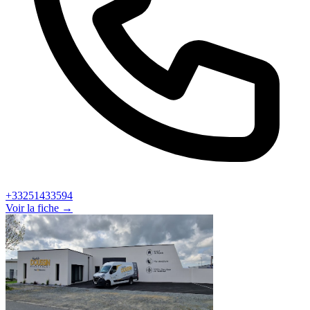
+33251433594
Voir la fiche →