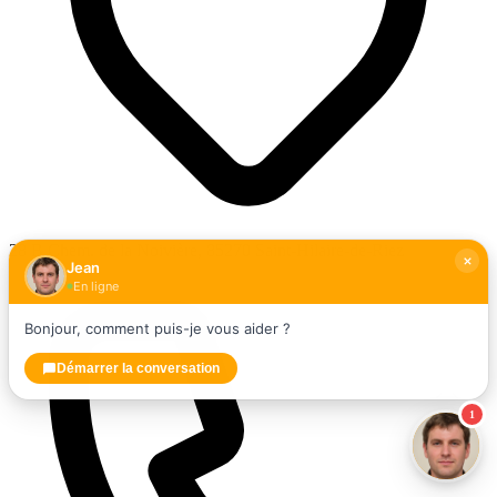
28 B Chem. de la Noivière, 85270 Saint-Hilaire-de-Riez
Jean
En ligne
Bonjour, comment puis-je vous aider ?
Démarrer la conversation
1