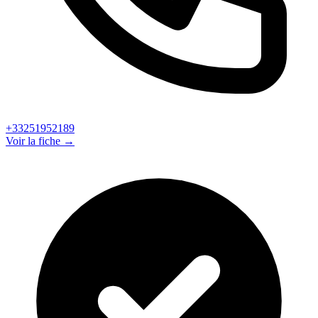
+33251952189
Voir la fiche →