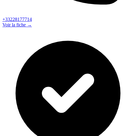
+33228177714
Voir la fiche →