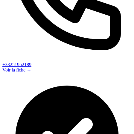
+33251952189
Voir la fiche →