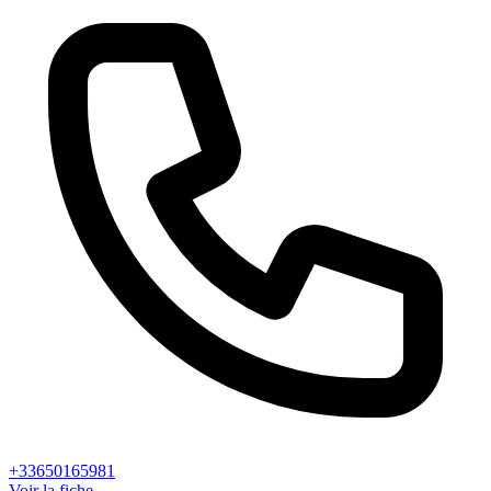
+33650165981
Voir la fiche →