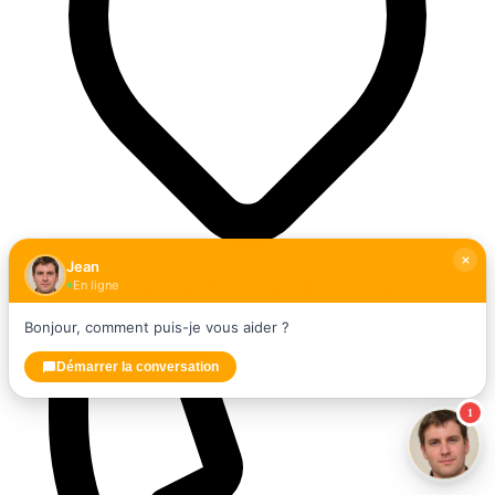
Jean
En ligne
28 B Chem. de la Noivière, 85270 Saint-Hilaire-de-Riez
Bonjour, comment puis-je vous aider ?
Démarrer la conversation
1