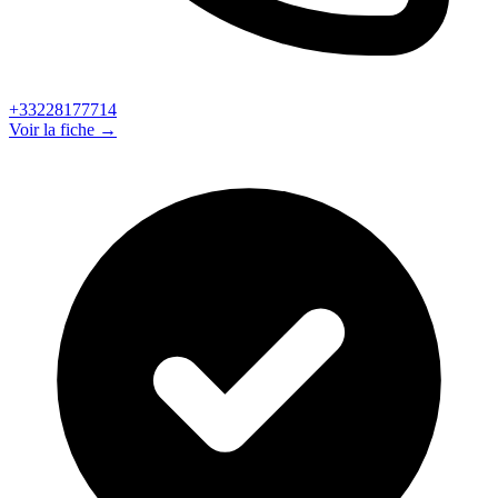
+33228177714
Voir la fiche →