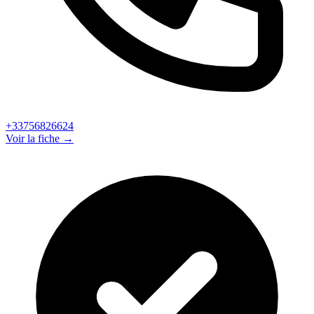
+33756826624
Voir la fiche →