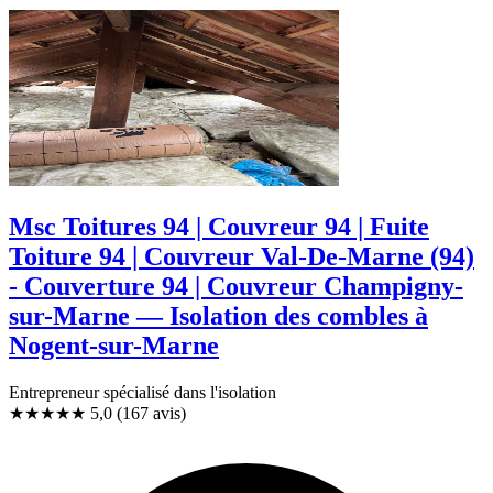
Msc Toitures 94 | Couvreur 94 | Fuite
Toiture 94 | Couvreur Val-De-Marne (94)
- Couverture 94 | Couvreur Champigny-
sur-Marne — Isolation des combles à
Nogent-sur-Marne
Entrepreneur spécialisé dans l'isolation
★★★★★
5,0
(167 avis)