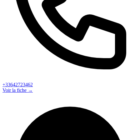
+33642723462
Voir la fiche →