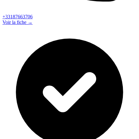
+33187663706
Voir la fiche →