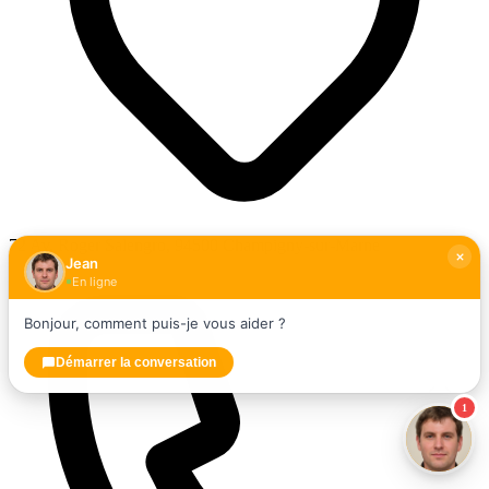
72 Av. Roger Salengro, 94500 Champigny-sur-Marne
Jean
En ligne
Bonjour, comment puis-je vous aider ?
Démarrer la conversation
1