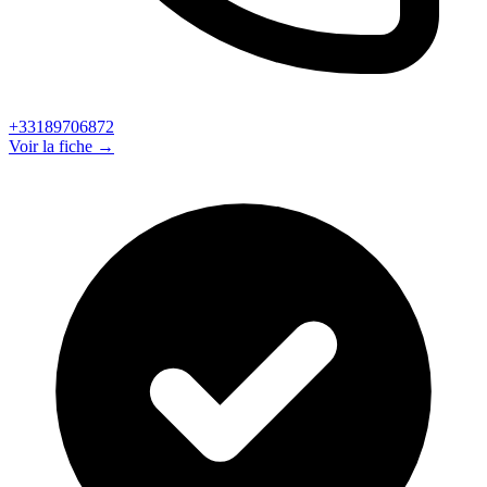
+33189706872
Voir la fiche →