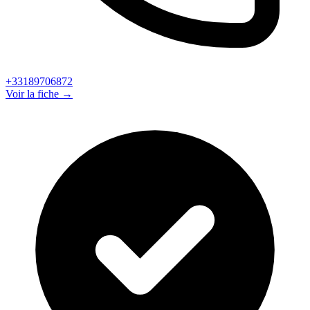
+33189706872
Voir la fiche →