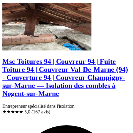
Msc Toitures 94 | Couvreur 94 | Fuite
Toiture 94 | Couvreur Val-De-Marne (94)
- Couverture 94 | Couvreur Champigny-
sur-Marne — Isolation des combles à
Nogent-sur-Marne
Entrepreneur spécialisé dans l'isolation
★★★★★
5,0
(167 avis)