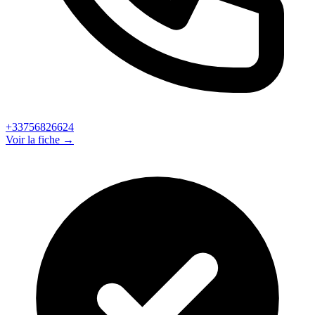
+33756826624
Voir la fiche →