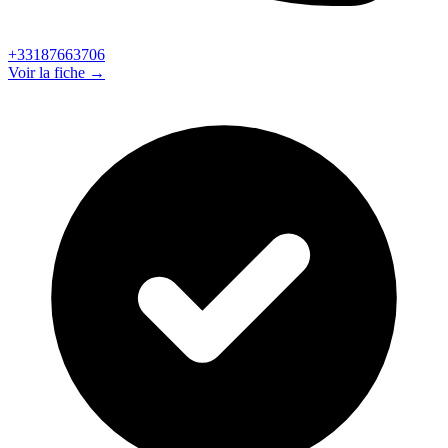
+33187663706
Voir la fiche →