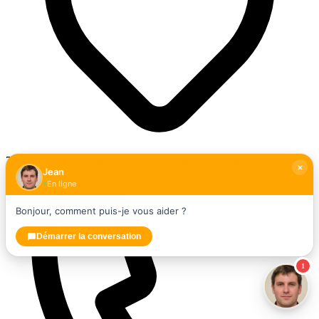
72 Av. Roger Salengro, 94500 Champigny-sur-Marne
Jean
En ligne
Bonjour, comment puis-je vous aider ?
Démarrer la conversation
1