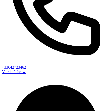
+33642723462
Voir la fiche →