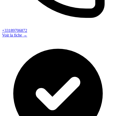
+33189706872
Voir la fiche →