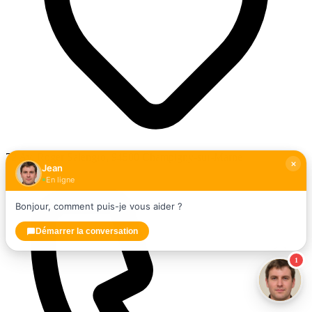
72 Av. Roger Salengro, 94500 Champigny-sur-Marne
Jean
En ligne
Bonjour, comment puis-je vous aider ?
Démarrer la conversation
1