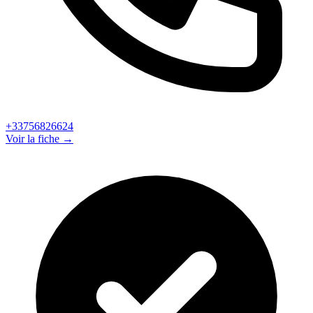
+33756826624
Voir la fiche →