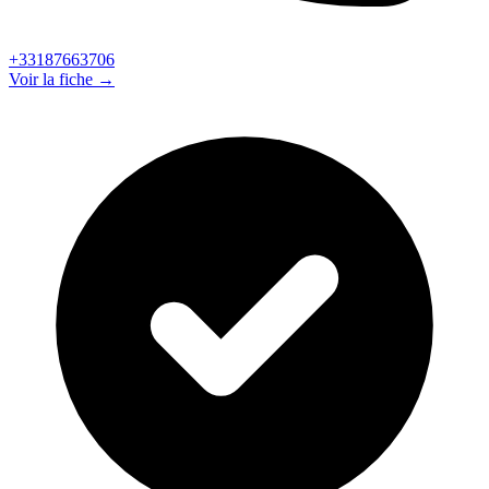
+33187663706
Voir la fiche →