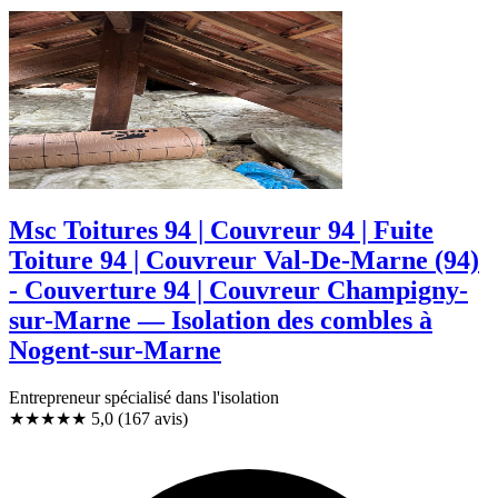
Msc Toitures 94 | Couvreur 94 | Fuite
Toiture 94 | Couvreur Val-De-Marne (94)
- Couverture 94 | Couvreur Champigny-
sur-Marne — Isolation des combles à
Nogent-sur-Marne
Entrepreneur spécialisé dans l'isolation
★★★★★
5,0
(167 avis)