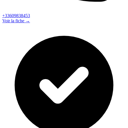
+33609838453
Voir la fiche →