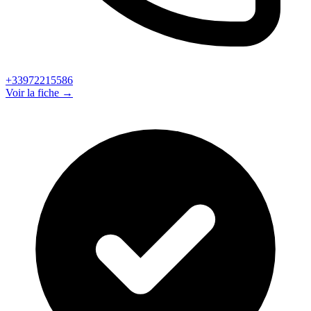
+33972215586
Voir la fiche →