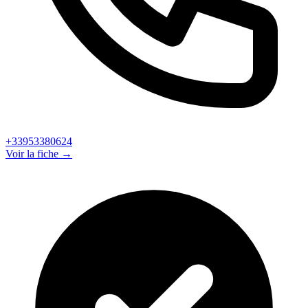
+33953380624
Voir la fiche →