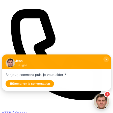
Jean
En ligne
Bonjour, comment puis-je vous aider ?
Démarrer la conversation
1
+33764396060