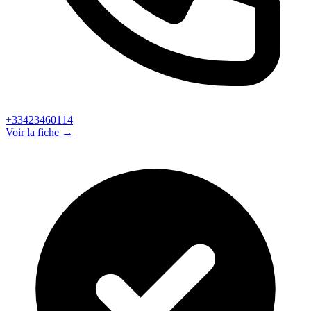
+33423460114
Voir la fiche →