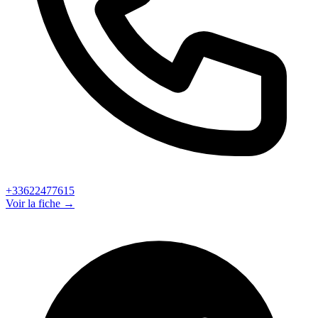
+33622477615
Voir la fiche →