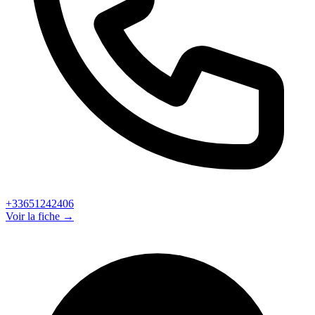
+33651242406
Voir la fiche →