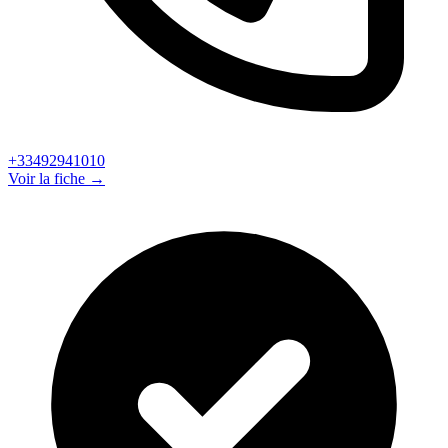
+33492941010
Voir la fiche →