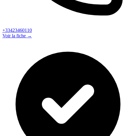
+33423460110
Voir la fiche →