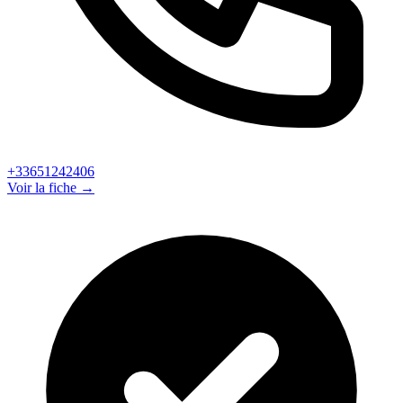
+33651242406
Voir la fiche →