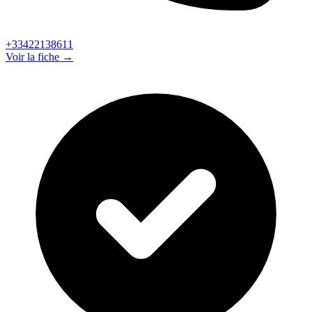
+33422138611
Voir la fiche →