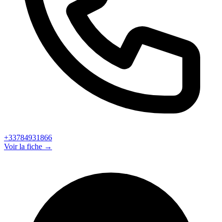
+33784931866
Voir la fiche →