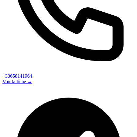
+33658141964
Voir la fiche →