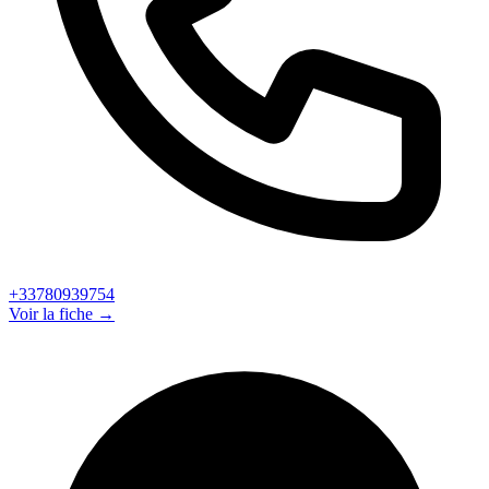
+33780939754
Voir la fiche →