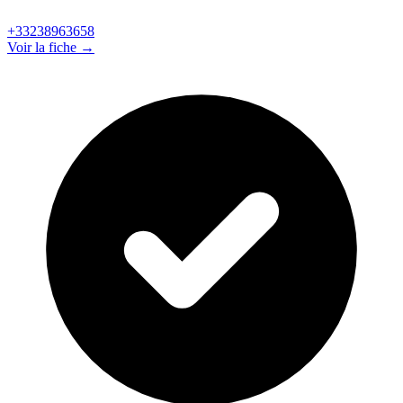
+33238963658
Voir la fiche →