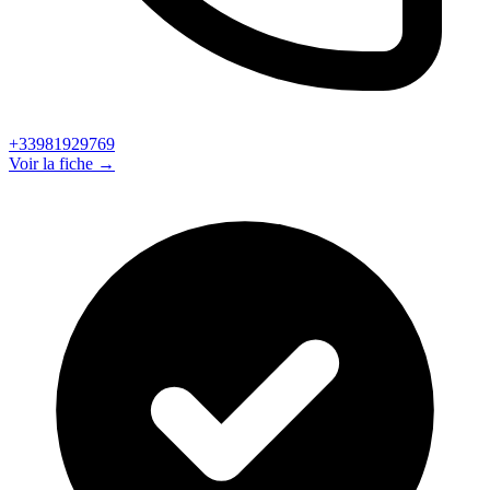
+33981929769
Voir la fiche →