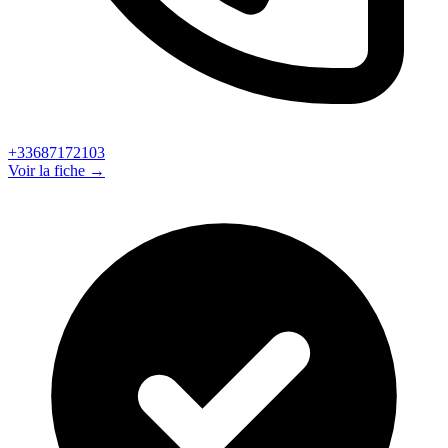
+33687172103
Voir la fiche →