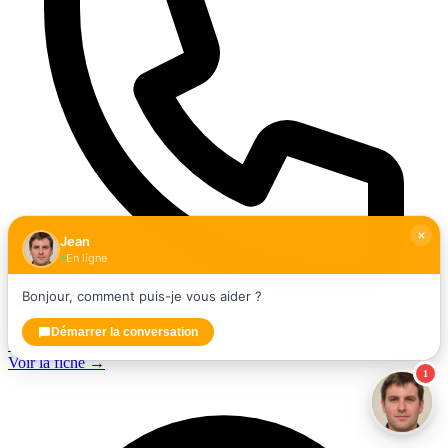
Jean
En ligne
Bonjour, comment puis-je vous aider ?
Démarrer la conversation
+33238871788
Voir la fiche →
1