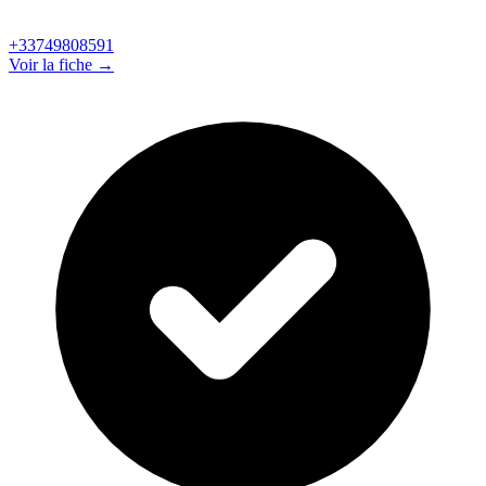
+33749808591
Voir la fiche →