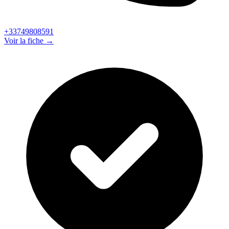
+33749808591
Voir la fiche →