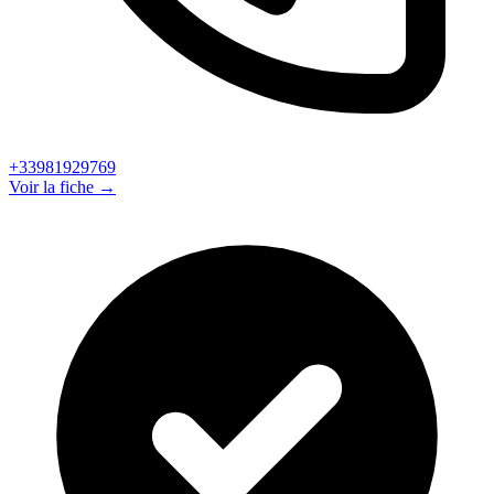
+33981929769
Voir la fiche →