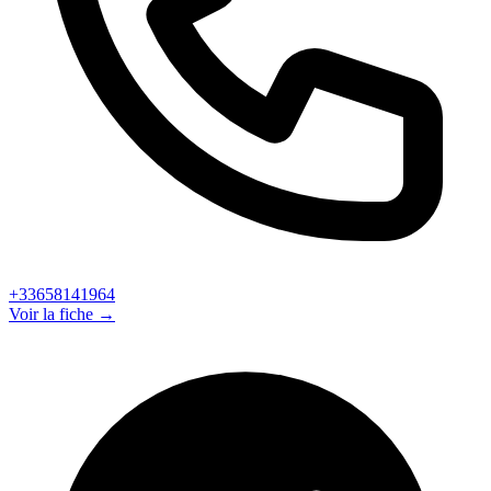
+33658141964
Voir la fiche →