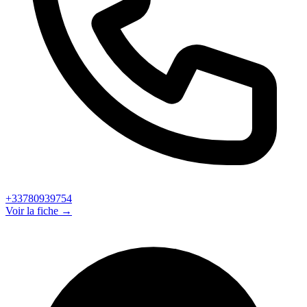
+33780939754
Voir la fiche →