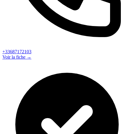
+33687172103
Voir la fiche →