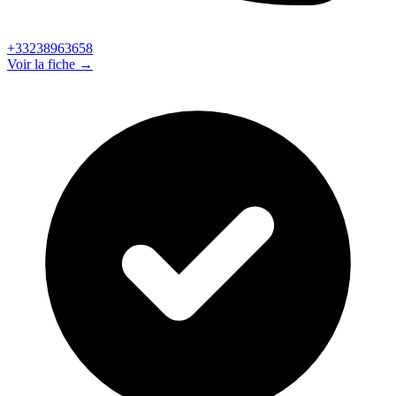
+33238963658
Voir la fiche →