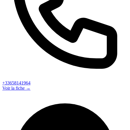
+33658141964
Voir la fiche →