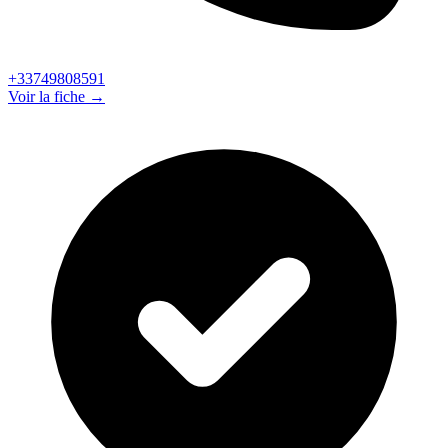
+33749808591
Voir la fiche →