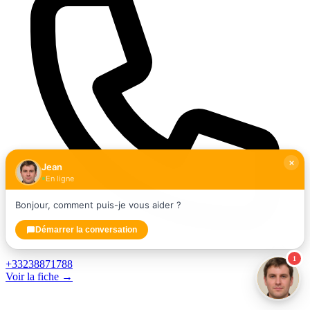
Jean
En ligne
Bonjour, comment puis-je vous aider ?
Démarrer la conversation
1
+33238871788
Voir la fiche →