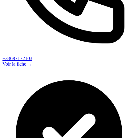
+33687172103
Voir la fiche →