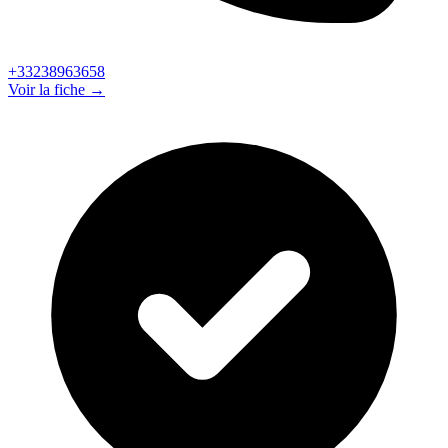
+33238963658
Voir la fiche →