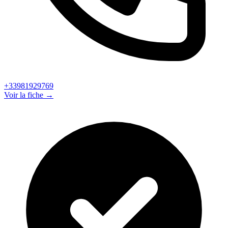
+33981929769
Voir la fiche →