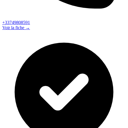
+33749808591
Voir la fiche →