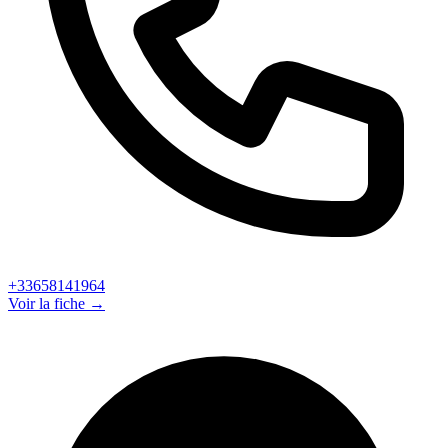
+33658141964
Voir la fiche →