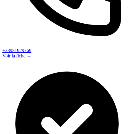
+33981929769
Voir la fiche →