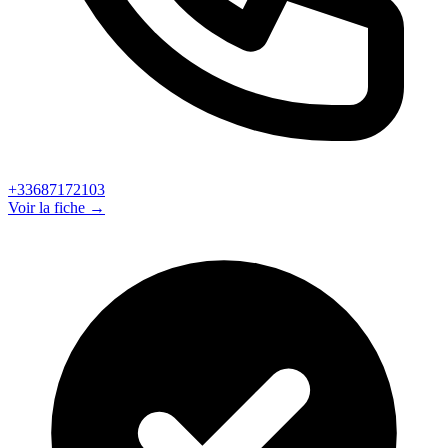
+33687172103
Voir la fiche →