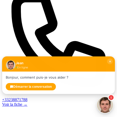
Jean
En ligne
Bonjour, comment puis-je vous aider ?
Démarrer la conversation
1
+33238871788
Voir la fiche →