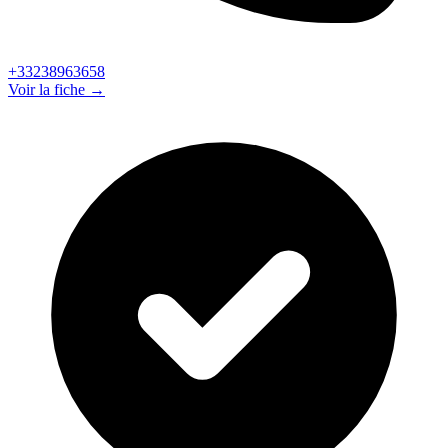
+33238963658
Voir la fiche →