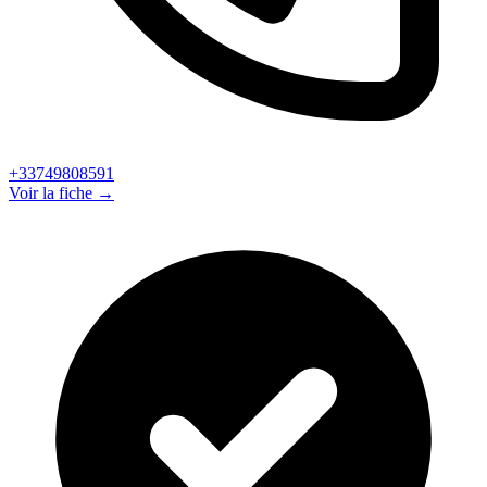
+33749808591
Voir la fiche →