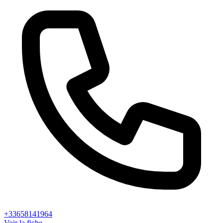
+33658141964
Voir la fiche →