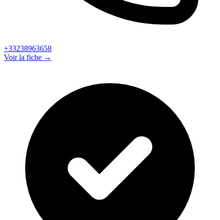
+33238963658
Voir la fiche →