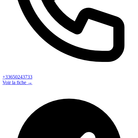
+33650243733
Voir la fiche →