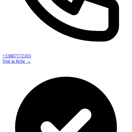
+33687172103
Voir la fiche →