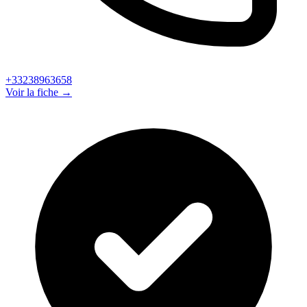
+33238963658
Voir la fiche →