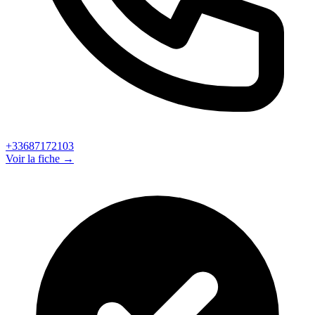
+33687172103
Voir la fiche →