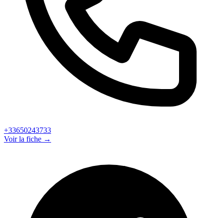
+33650243733
Voir la fiche →