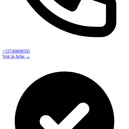
+33749808591
Voir la fiche →