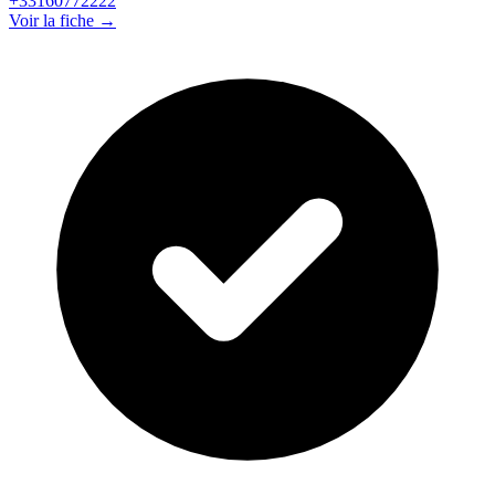
+33160772222
Voir la fiche →