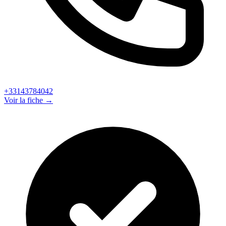
+33143784042
Voir la fiche →