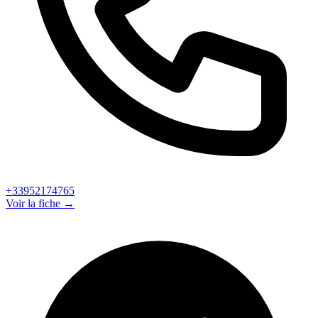
+33952174765
Voir la fiche →