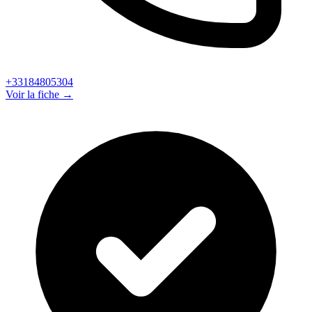
+33184805304
Voir la fiche →