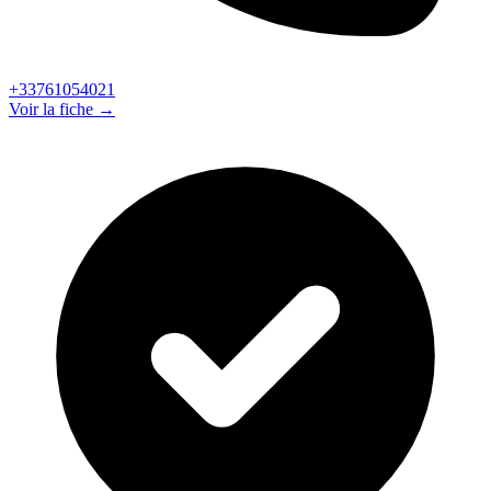
+33761054021
Voir la fiche →