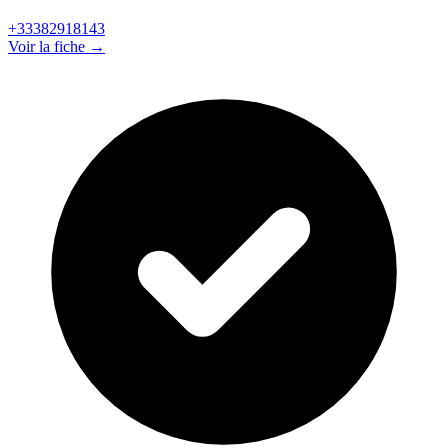
+33382918143
Voir la fiche →