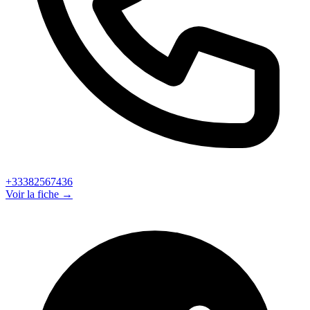
+33382567436
Voir la fiche →