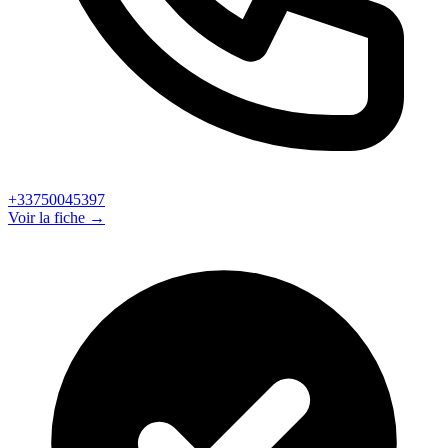
+33750045397
Voir la fiche →