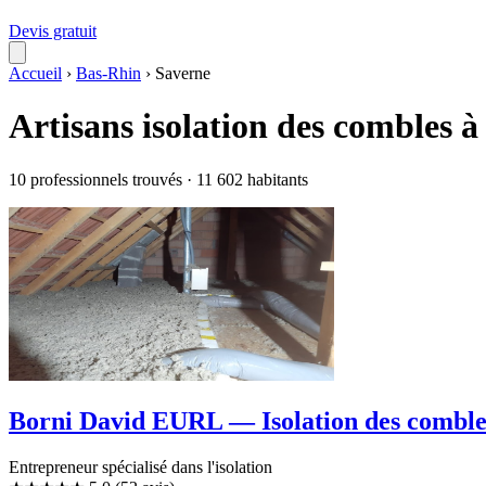
Devis gratuit
Accueil
›
Bas-Rhin
›
Saverne
Artisans isolation des combles 
10 professionnels trouvés · 11 602 habitants
Borni David EURL — Isolation des comble
Entrepreneur spécialisé dans l'isolation