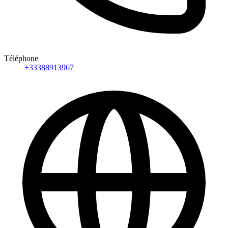
Téléphone
+33388913967