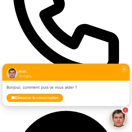
Jean
En ligne
Bonjour, comment puis-je vous aider ?
+33662491970
Voir la fiche →
Démarrer la conversation
1