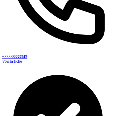
+33388333343
Voir la fiche →