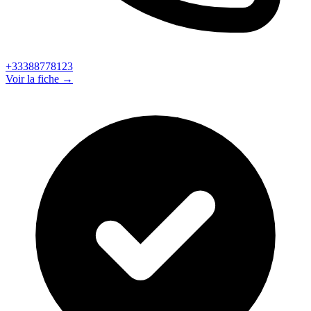
+33388778123
Voir la fiche →