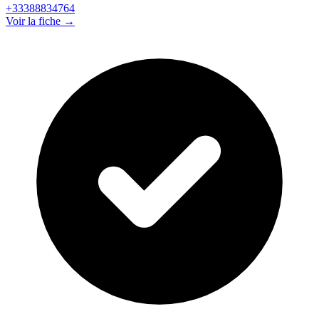
+33388834764
Voir la fiche →