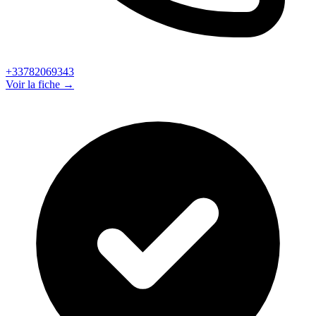
+33782069343
Voir la fiche →