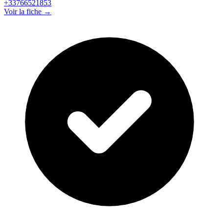
+33766521853
Voir la fiche →