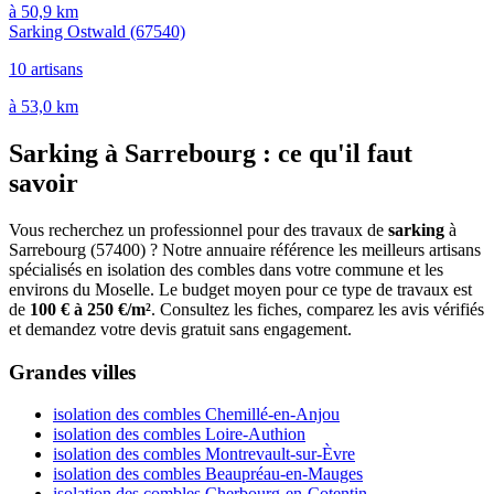
à 50,9 km
Sarking Ostwald
(67540)
10 artisans
à 53,0 km
Sarking à Sarrebourg : ce qu'il faut
savoir
Vous recherchez un professionnel pour des travaux de
sarking
à
Sarrebourg (57400) ? Notre annuaire référence les meilleurs artisans
spécialisés en isolation des combles dans votre commune et les
environs du Moselle. Le budget moyen pour ce type de travaux est
de
100 € à 250 €/m²
. Consultez les fiches, comparez les avis vérifiés
et demandez votre devis gratuit sans engagement.
Grandes villes
isolation des combles Chemillé-en-Anjou
isolation des combles Loire-Authion
isolation des combles Montrevault-sur-Èvre
isolation des combles Beaupréau-en-Mauges
isolation des combles Cherbourg-en-Cotentin