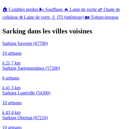
🏠
Combles perdus
🌬️
Soufflage
🔥
Laine de roche
🌿
Ouate de
cellulose
❄️
Laine de verre
💧
ITI (intérieure)
🏡
Toiture-terrasse
Sarking dans les villes voisines
Sarking Saverne
(67700)
10 artisans
à 21,7 km
Sarking Sarreguemines
(57200)
6 artisans
à 41,3 km
Sarking Lunéville
(54300)
10 artisans
à 43,4 km
Sarking Obernai
(67210)
10 artisans