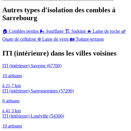
Autres types d'isolation des combles à
Sarrebourg
🏠
Combles perdus
🌬️
Soufflage
🏗️
Sarking
🔥
Laine de roche
🌿
Ouate de cellulose
❄️
Laine de verre
🏡
Toiture-terrasse
ITI (intérieure) dans les villes voisines
ITI (intérieure) Saverne
(67700)
10 artisans
à 21,7 km
ITI (intérieure) Sarreguemines
(57200)
6 artisans
à 41,3 km
ITI (intérieure) Lunéville
(54300)
10 artisans