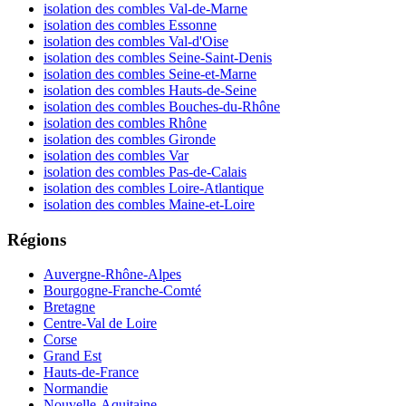
isolation des combles Val-de-Marne
isolation des combles Essonne
isolation des combles Val-d'Oise
isolation des combles Seine-Saint-Denis
isolation des combles Seine-et-Marne
isolation des combles Hauts-de-Seine
isolation des combles Bouches-du-Rhône
isolation des combles Rhône
isolation des combles Gironde
isolation des combles Var
isolation des combles Pas-de-Calais
isolation des combles Loire-Atlantique
isolation des combles Maine-et-Loire
Régions
Auvergne-Rhône-Alpes
Bourgogne-Franche-Comté
Bretagne
Centre-Val de Loire
Corse
Grand Est
Hauts-de-France
Normandie
Nouvelle-Aquitaine