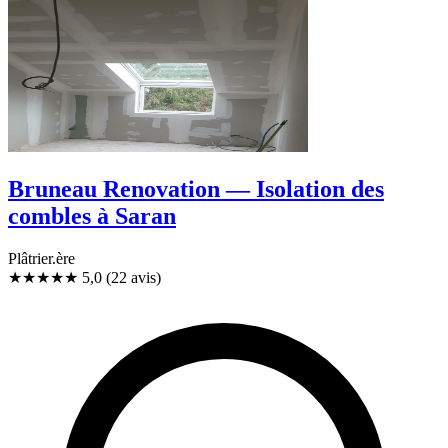
Bruneau Renovation — Isolation des
combles à Saran
Plâtrier.ère
★★★★★
5,0
(22 avis)