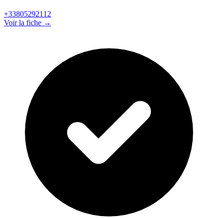
+33805292112
Voir la fiche →