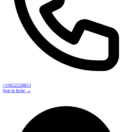
+33622220853
Voir la fiche →