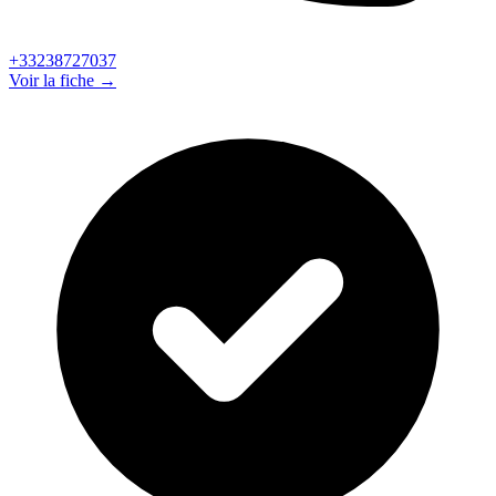
+33238727037
Voir la fiche →