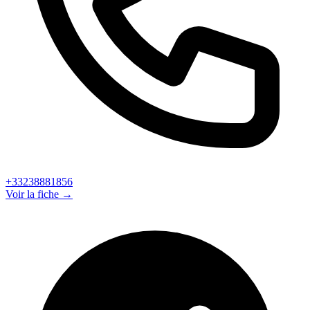
+33238881856
Voir la fiche →