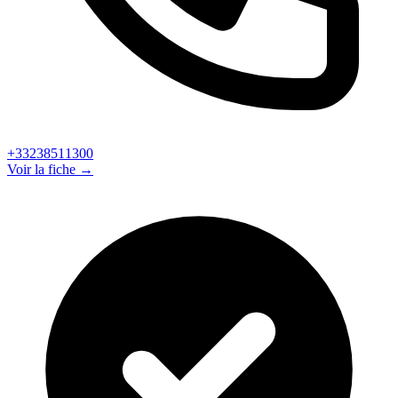
+33238511300
Voir la fiche →