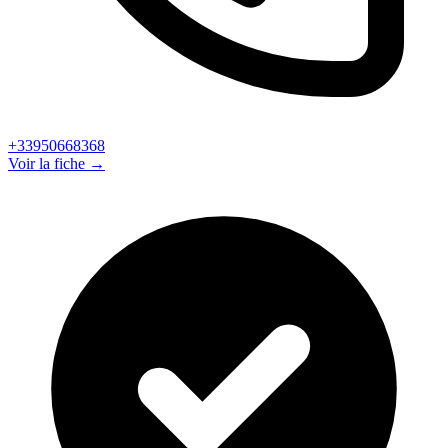
+33950668368
Voir la fiche →