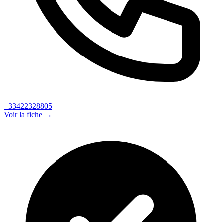
+33422328805
Voir la fiche →