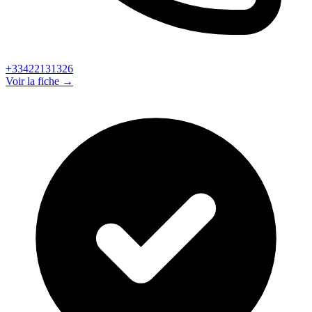
+33422131326
Voir la fiche →