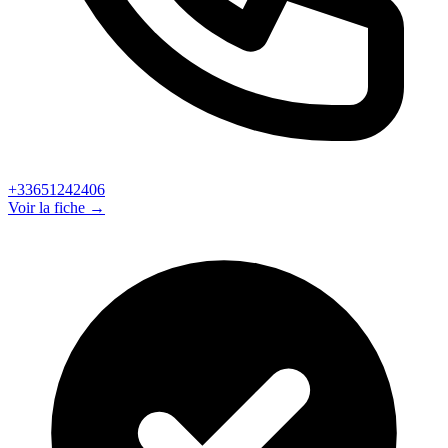
+33651242406
Voir la fiche →