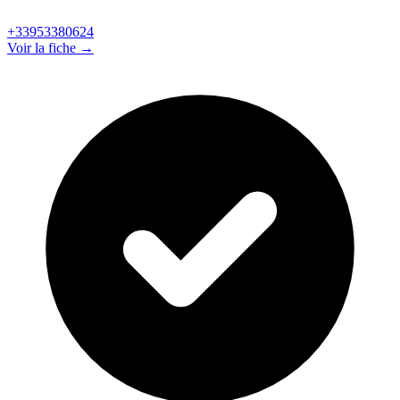
+33953380624
Voir la fiche →