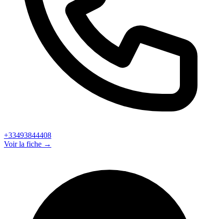
+33493844408
Voir la fiche →