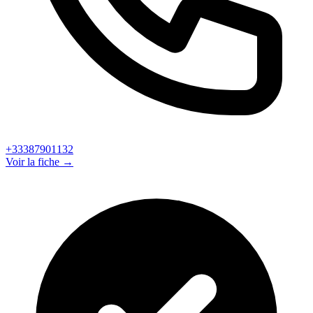
+33387901132
Voir la fiche →