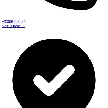
+33608623024
Voir la fiche →