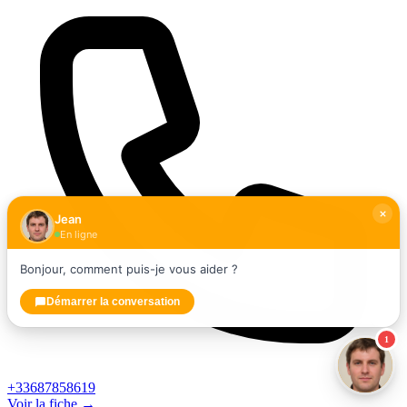
Jean
En ligne
Bonjour, comment puis-je vous aider ?
Démarrer la conversation
1
+33687858619
Voir la fiche →