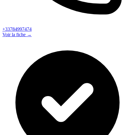
+33784997474
Voir la fiche →