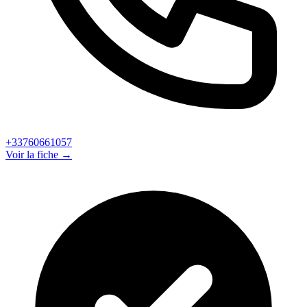
+33760661057
Voir la fiche →