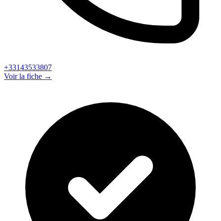
+33143533807
Voir la fiche →