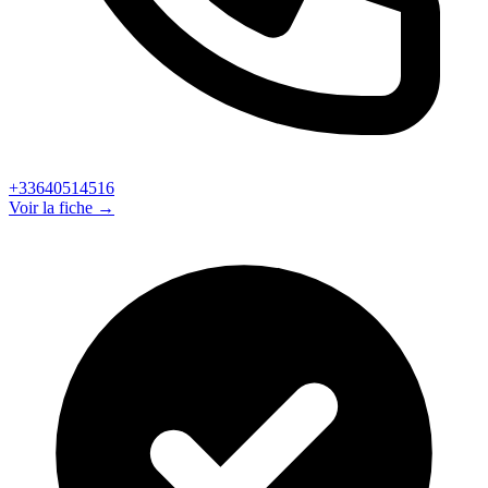
+33640514516
Voir la fiche →