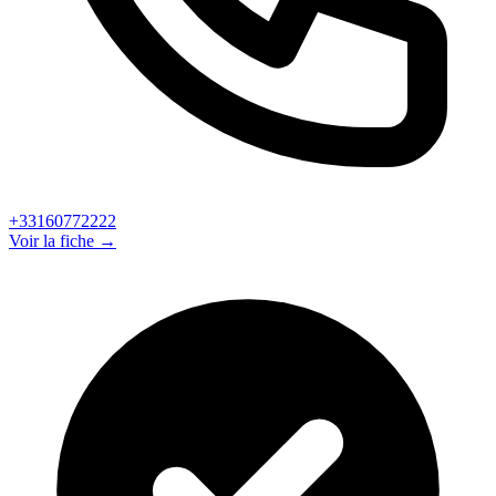
+33160772222
Voir la fiche →