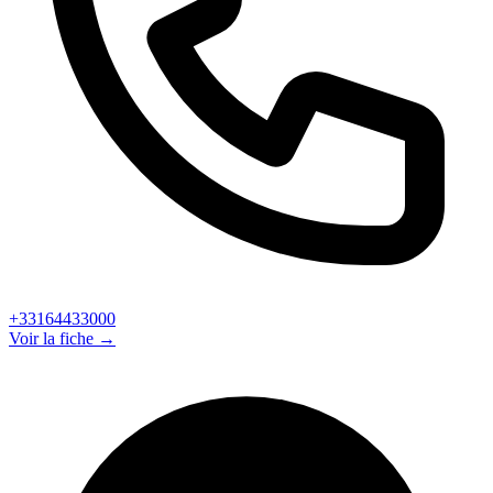
+33164433000
Voir la fiche →