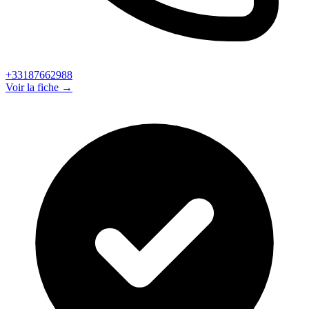
+33187662988
Voir la fiche →