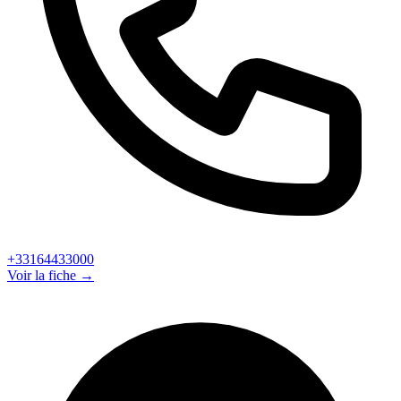
+33164433000
Voir la fiche →