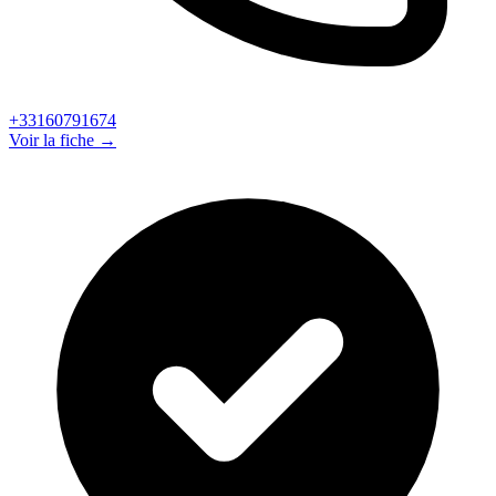
+33160791674
Voir la fiche →