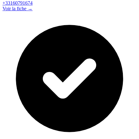
+33160791674
Voir la fiche →