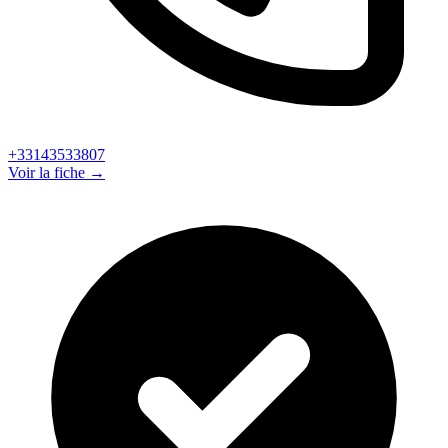
+33143533807
Voir la fiche →