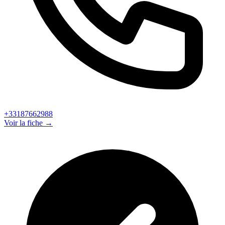
+33187662988
Voir la fiche →