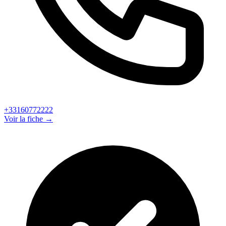
+33160772222
Voir la fiche →