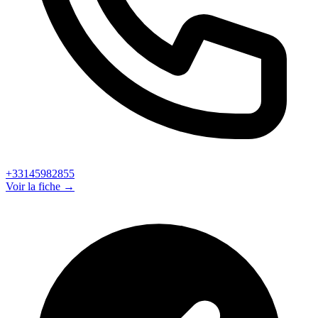
+33145982855
Voir la fiche →