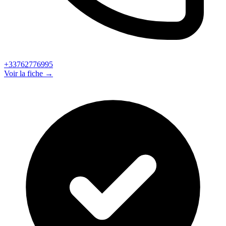
+33762776995
Voir la fiche →