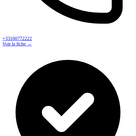
+33160772222
Voir la fiche →