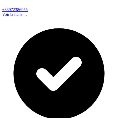
+33972386955
Voir la fiche →