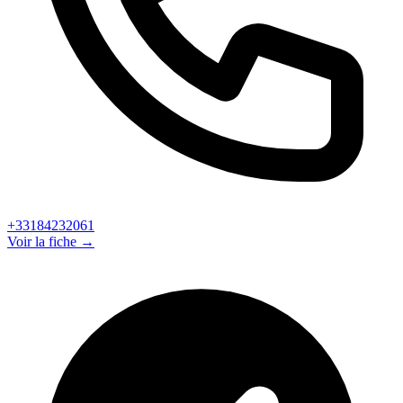
+33184232061
Voir la fiche →