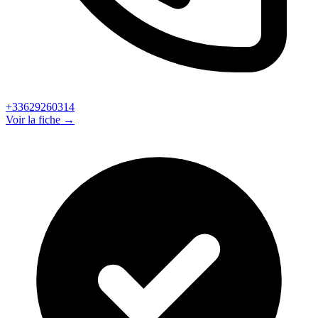
+33629260314
Voir la fiche →