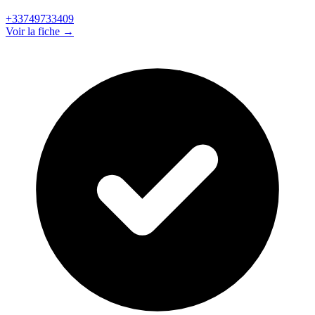
+33749733409
Voir la fiche →