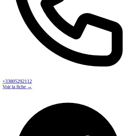
+33805292112
Voir la fiche →