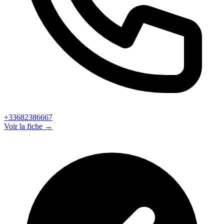
+33682386667
Voir la fiche →