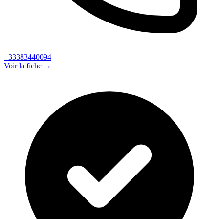
+33383440094
Voir la fiche →