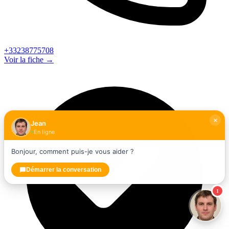
+33238775708
Voir la fiche →
Jean
En ligne
Bonjour, comment puis-je vous aider ?
Démarrer la conversation
1