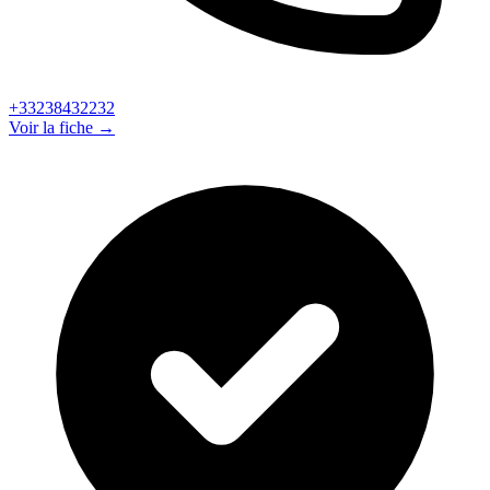
+33238432232
Voir la fiche →