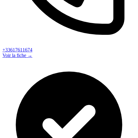
+33617611674
Voir la fiche →