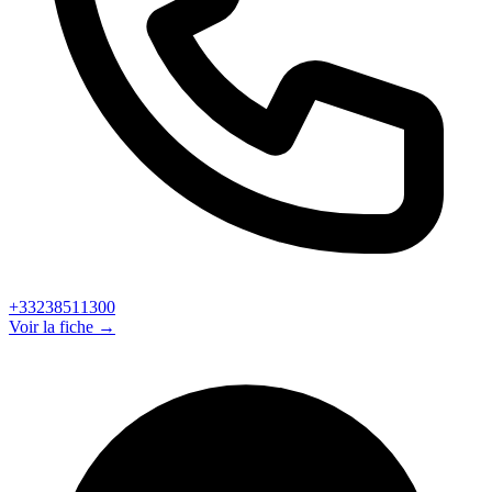
+33238511300
Voir la fiche →