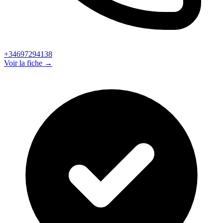
+34697294138
Voir la fiche →