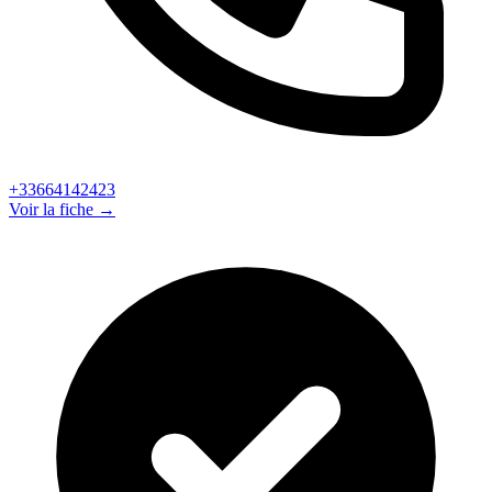
+33664142423
Voir la fiche →