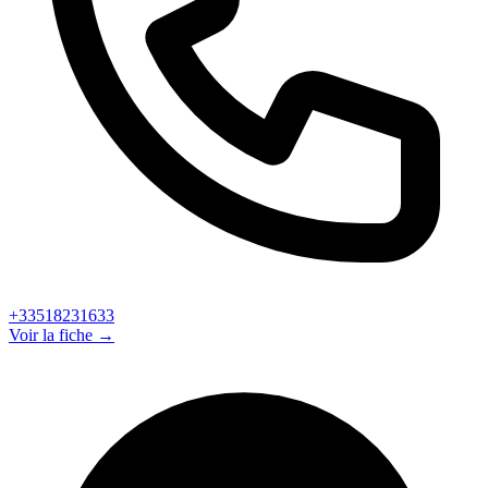
+33518231633
Voir la fiche →