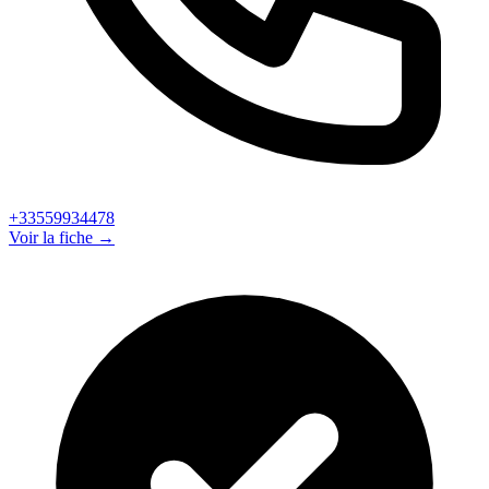
+33559934478
Voir la fiche →