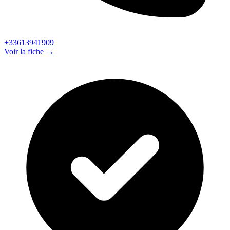
+33613941909
Voir la fiche →