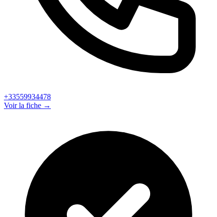
+33559934478
Voir la fiche →