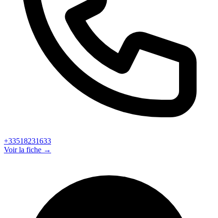
+33518231633
Voir la fiche →