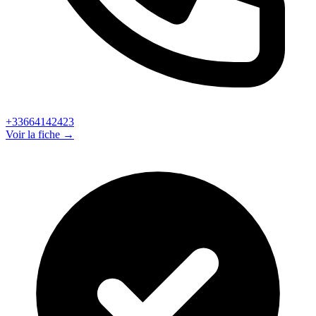
+33664142423
Voir la fiche →