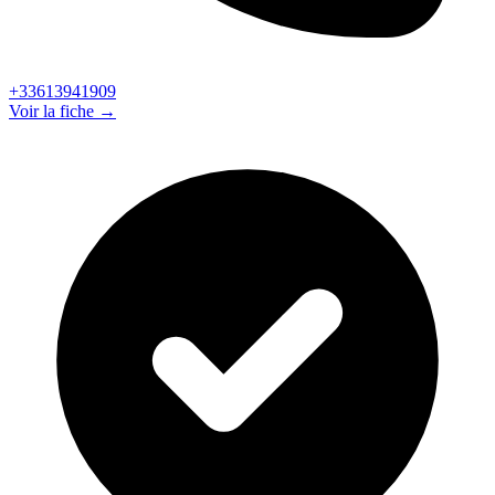
+33613941909
Voir la fiche →