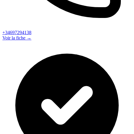
+34697294138
Voir la fiche →