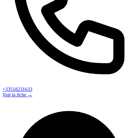
+33518231633
Voir la fiche →