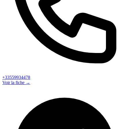
+33559934478
Voir la fiche →