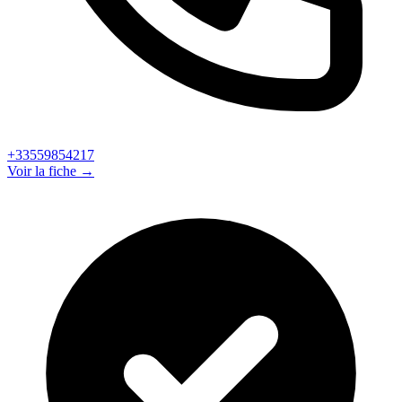
+33559854217
Voir la fiche →