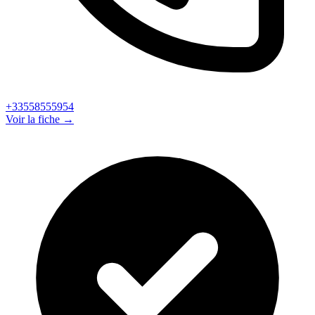
+33558555954
Voir la fiche →