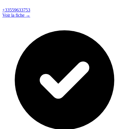
+33559633753
Voir la fiche →