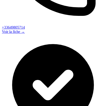
+33649805714
Voir la fiche →