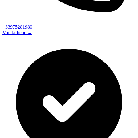
+33975281980
Voir la fiche →