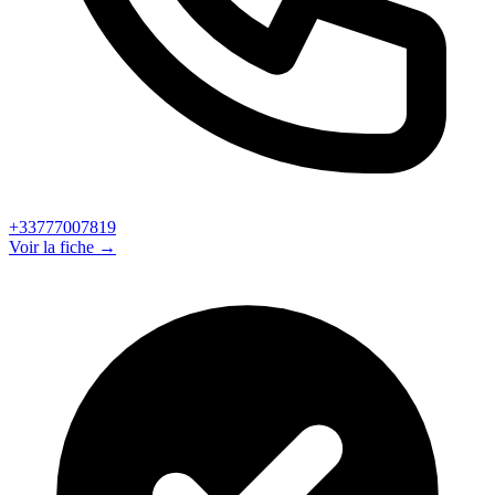
+33777007819
Voir la fiche →