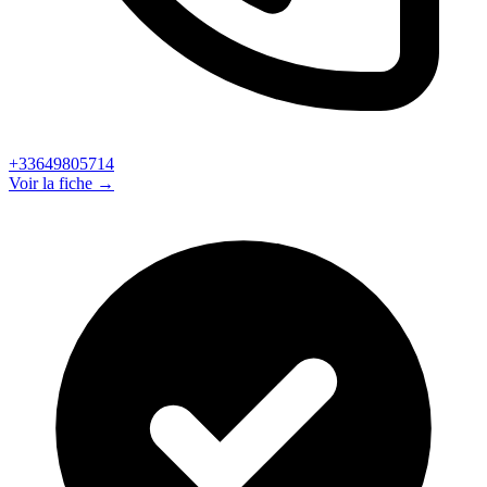
+33649805714
Voir la fiche →