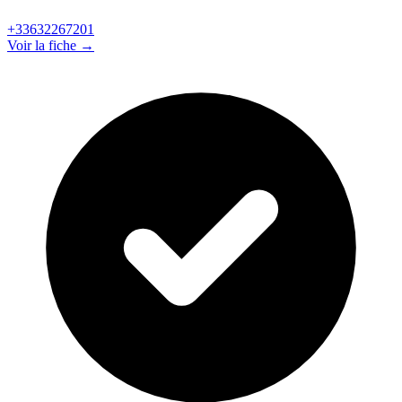
+33632267201
Voir la fiche →