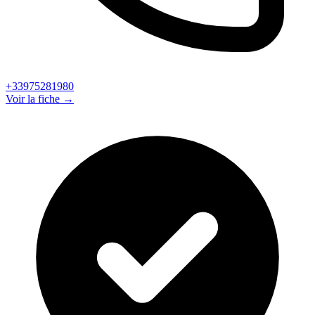
+33975281980
Voir la fiche →