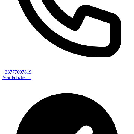
+33777007819
Voir la fiche →