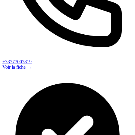
+33777007819
Voir la fiche →