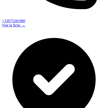
+33975281980
Voir la fiche →