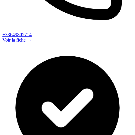
+33649805714
Voir la fiche →