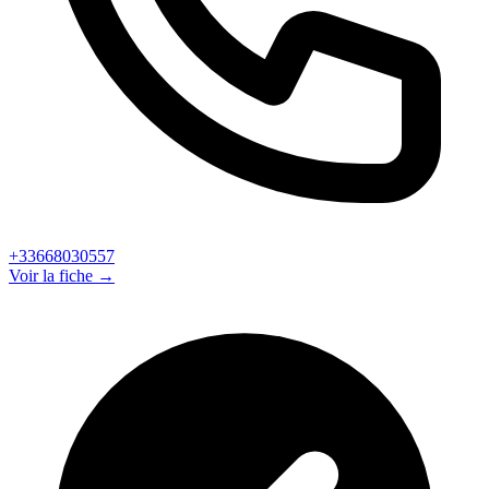
+33668030557
Voir la fiche →