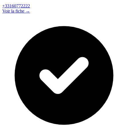
+33160772222
Voir la fiche →