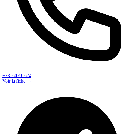
+33160791674
Voir la fiche →