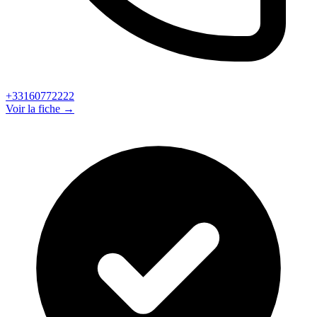
+33160772222
Voir la fiche →