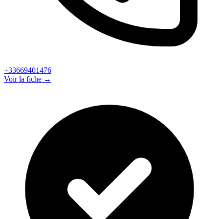
+33669401476
Voir la fiche →