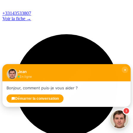
+33143533807
Voir la fiche →
Jean
En ligne
Bonjour, comment puis-je vous aider ?
Démarrer la conversation
1