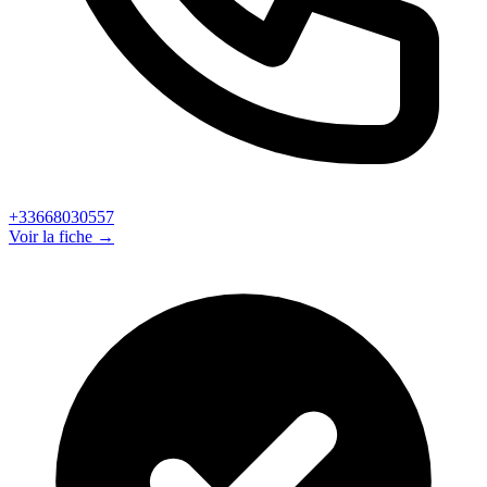
+33668030557
Voir la fiche →