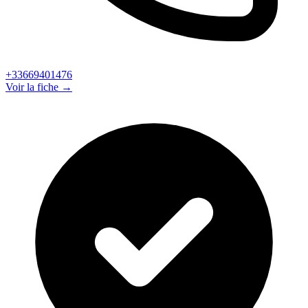
+33669401476
Voir la fiche →