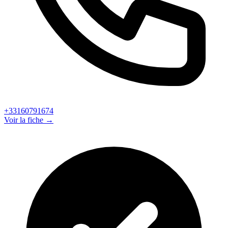
+33160791674
Voir la fiche →