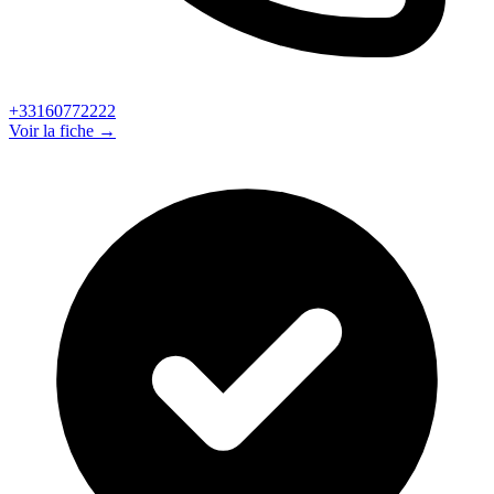
+33160772222
Voir la fiche →