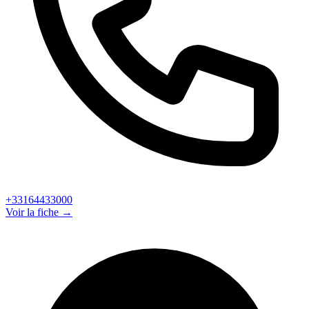
+33164433000
Voir la fiche →