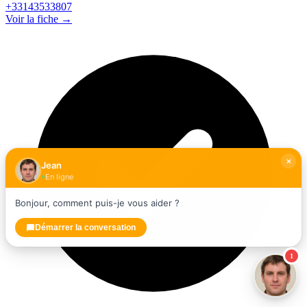
+33143533807
Voir la fiche →
Jean
En ligne
Bonjour, comment puis-je vous aider ?
Démarrer la conversation
1