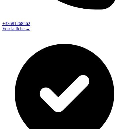
+33681268562
Voir la fiche →