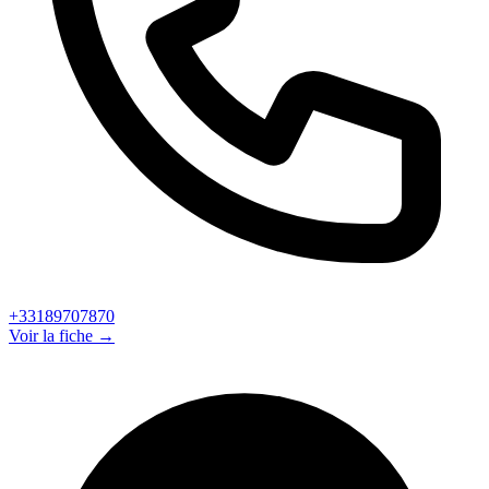
+33189707870
Voir la fiche →