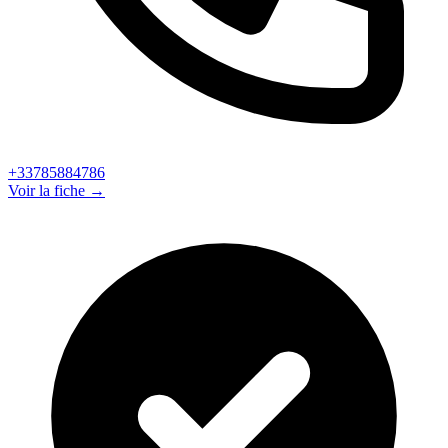
+33785884786
Voir la fiche →