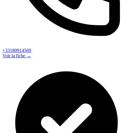
+33180914569
Voir la fiche →