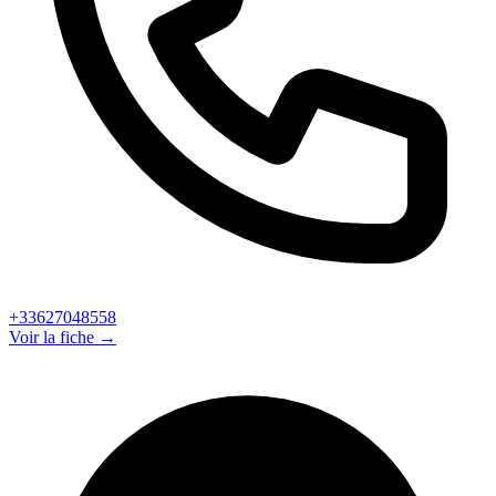
+33627048558
Voir la fiche →