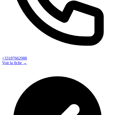
+33187662988
Voir la fiche →