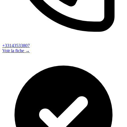
+33143533807
Voir la fiche →