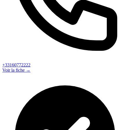
+33160772222
Voir la fiche →