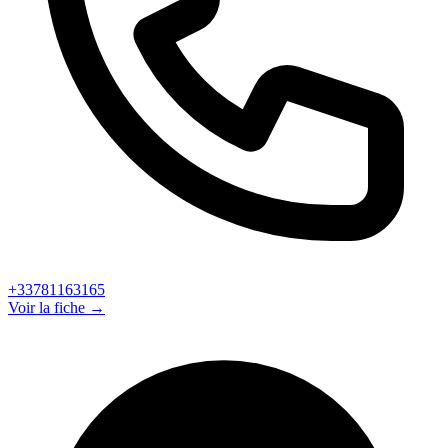
+33781163165
Voir la fiche →