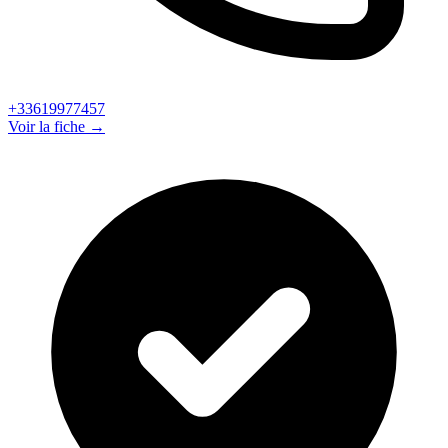
+33619977457
Voir la fiche →