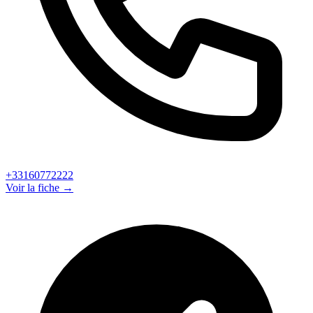
+33160772222
Voir la fiche →