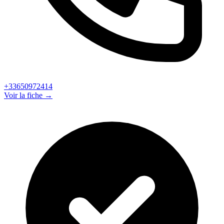
+33650972414
Voir la fiche →