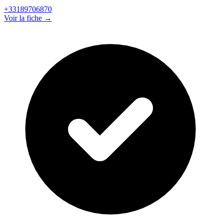
+33189706870
Voir la fiche →