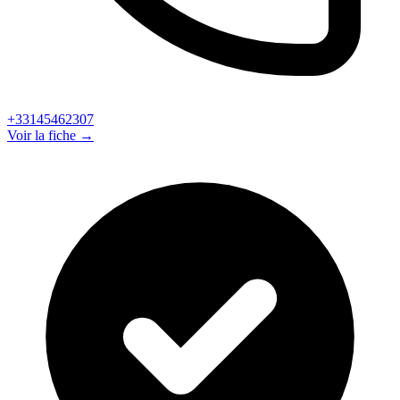
+33145462307
Voir la fiche →