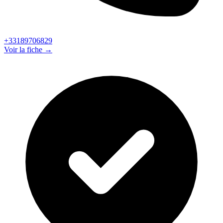
+33189706829
Voir la fiche →