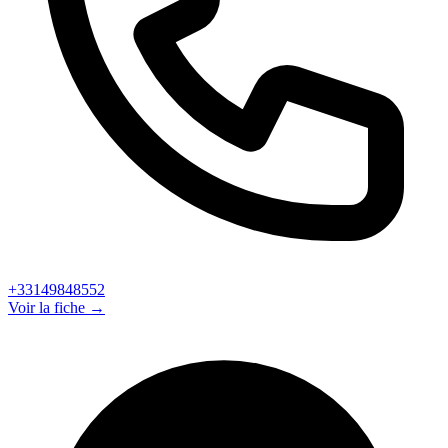
+33149848552
Voir la fiche →