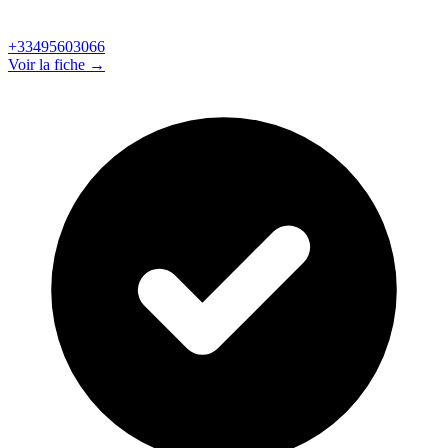
+33495603066
Voir la fiche →