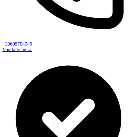
+33605704045
Voir la fiche →