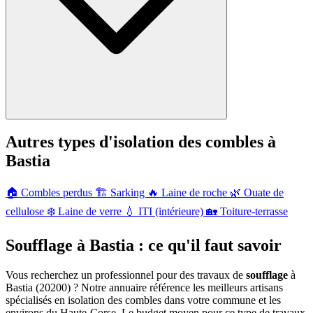
Autres types d'isolation des combles à
Bastia
🏠
Combles perdus
🏗️
Sarking
🔥
Laine de roche
🌿
Ouate de
cellulose
❄️
Laine de verre
💧
ITI (intérieure)
🏡
Toiture-terrasse
Soufflage à Bastia : ce qu'il faut savoir
Vous recherchez un professionnel pour des travaux de
soufflage
à
Bastia (20200) ? Notre annuaire référence les meilleurs artisans
spécialisés en isolation des combles dans votre commune et les
environs du Haute-Corse. Le budget moyen pour ce type de travaux