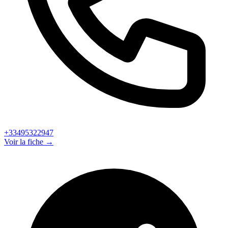
+33495322947
Voir la fiche →