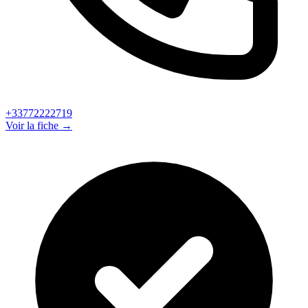
+33772222719
Voir la fiche →