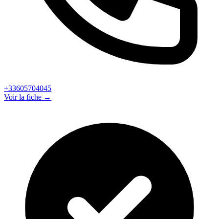
+33605704045
Voir la fiche →