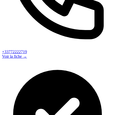
+33772222719
Voir la fiche →