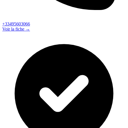
+33495603066
Voir la fiche →