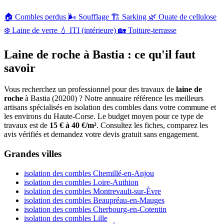
🏠
Combles perdus
🌬️
Soufflage
🏗️
Sarking
🌿
Ouate de cellulose
❄️
Laine de verre
💧
ITI (intérieure)
🏡
Toiture-terrasse
Laine de roche à Bastia : ce qu'il faut
savoir
Vous recherchez un professionnel pour des travaux de
laine de
roche
à Bastia (20200) ? Notre annuaire référence les meilleurs
artisans spécialisés en isolation des combles dans votre commune et
les environs du Haute-Corse. Le budget moyen pour ce type de
travaux est de
15 € à 40 €/m²
. Consultez les fiches, comparez les
avis vérifiés et demandez votre devis gratuit sans engagement.
Grandes villes
isolation des combles Chemillé-en-Anjou
isolation des combles Loire-Authion
isolation des combles Montrevault-sur-Èvre
isolation des combles Beaupréau-en-Mauges
isolation des combles Cherbourg-en-Cotentin
isolation des combles Lille