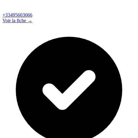
+33495603066
Voir la fiche →