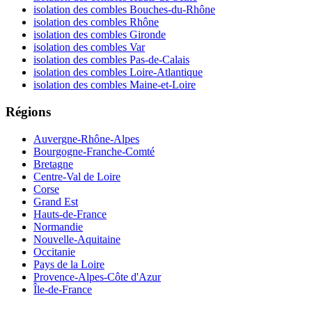
isolation des combles Bouches-du-Rhône
isolation des combles Rhône
isolation des combles Gironde
isolation des combles Var
isolation des combles Pas-de-Calais
isolation des combles Loire-Atlantique
isolation des combles Maine-et-Loire
Régions
Auvergne-Rhône-Alpes
Bourgogne-Franche-Comté
Bretagne
Centre-Val de Loire
Corse
Grand Est
Hauts-de-France
Normandie
Nouvelle-Aquitaine
Occitanie
Pays de la Loire
Provence-Alpes-Côte d'Azur
Île-de-France