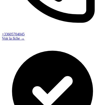
+33605704045
Voir la fiche →