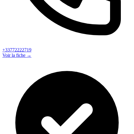
+33772222719
Voir la fiche →