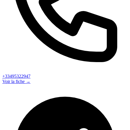
+33495322947
Voir la fiche →