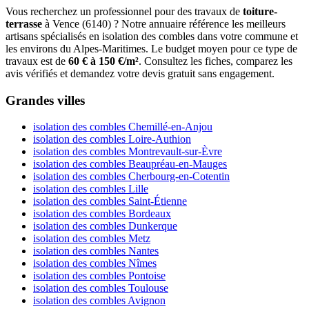
Vous recherchez un professionnel pour des travaux de
toiture-
terrasse
à Vence (6140) ? Notre annuaire référence les meilleurs
artisans spécialisés en isolation des combles dans votre commune et
les environs du Alpes-Maritimes. Le budget moyen pour ce type de
travaux est de
60 € à 150 €/m²
. Consultez les fiches, comparez les
avis vérifiés et demandez votre devis gratuit sans engagement.
Grandes villes
isolation des combles Chemillé-en-Anjou
isolation des combles Loire-Authion
isolation des combles Montrevault-sur-Èvre
isolation des combles Beaupréau-en-Mauges
isolation des combles Cherbourg-en-Cotentin
isolation des combles Lille
isolation des combles Saint-Étienne
isolation des combles Bordeaux
isolation des combles Dunkerque
isolation des combles Metz
isolation des combles Nantes
isolation des combles Nîmes
isolation des combles Pontoise
isolation des combles Toulouse
isolation des combles Avignon