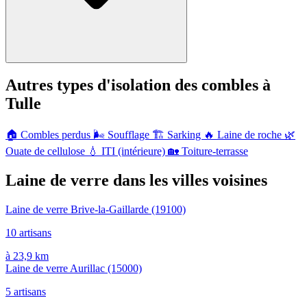
Autres types d'isolation des combles à
Tulle
🏠
Combles perdus
🌬️
Soufflage
🏗️
Sarking
🔥
Laine de roche
🌿
Ouate de cellulose
💧
ITI (intérieure)
🏡
Toiture-terrasse
Laine de verre dans les villes voisines
Laine de verre Brive-la-Gaillarde
(19100)
10 artisans
à 23,9 km
Laine de verre Aurillac
(15000)
5 artisans