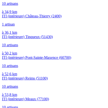
10 artisans
à 34,9 km
ITI (intérieure) Château-Thierry
(2400)
1 artisan
à 36,1 km
ITI (intérieure) Tinqueux
(51430)
10 artisans
à 50,2 km
ITI (intérieure) Pont-Sainte-Maxence
(60700)
10 artisans
à 52,6 km
ITI (intérieure) Reims
(51100)
10 artisans
à 53,8 km
ITI (intérieure) Meaux
(77100)
10 artisans