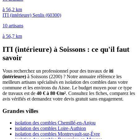
à 56,2 km
ITI (intérieure) Senlis
(60300)
10 artisans
à 56,7 km
ITI (intérieure) à Soissons : ce qu'il faut
savoir
Vous recherchez un professionnel pour des travaux de
iti
(intérieure)
à Soissons (2200) ? Notre annuaire référence les
meilleurs artisans spécialisés en isolation des combles dans votre
commune et les environs du Aisne. Le budget moyen pour ce type
de travaux est de
40 € à 80 €/m²
. Consultez les fiches, comparez les
avis vérifiés et demandez votre devis gratuit sans engagement.
Grandes villes
isolation des combles Chemillé-en-Anjou
isolation des combles Loire-Authion
isolation des combles Montrevault-sur-Èvre