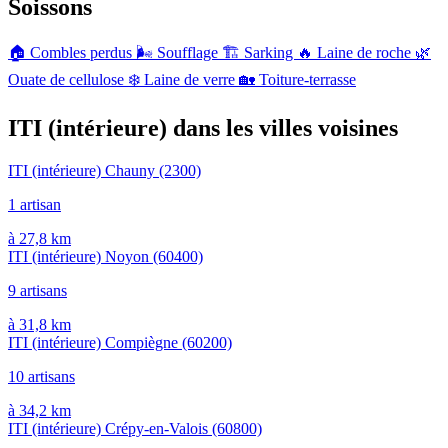
Soissons
🏠
Combles perdus
🌬️
Soufflage
🏗️
Sarking
🔥
Laine de roche
🌿
Ouate de cellulose
❄️
Laine de verre
🏡
Toiture-terrasse
ITI (intérieure) dans les villes voisines
ITI (intérieure) Chauny
(2300)
1 artisan
à 27,8 km
ITI (intérieure) Noyon
(60400)
9 artisans
à 31,8 km
ITI (intérieure) Compiègne
(60200)
10 artisans
à 34,2 km
ITI (intérieure) Crépy-en-Valois
(60800)