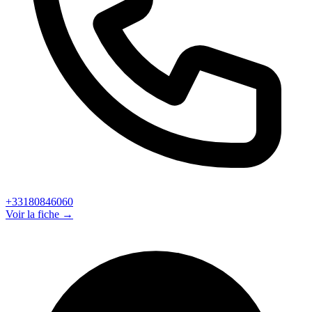
+33180846060
Voir la fiche →