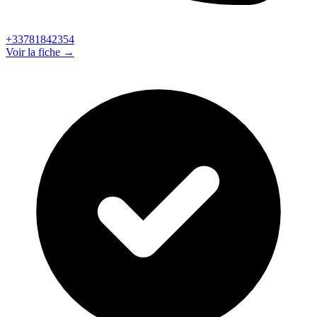
+33781842354
Voir la fiche →