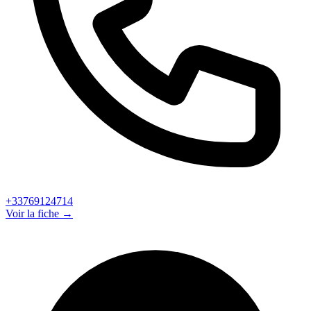
+33769124714
Voir la fiche →