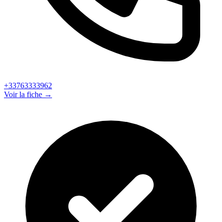
+33763333962
Voir la fiche →