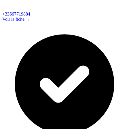
+33667719884
Voir la fiche →