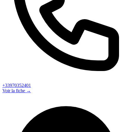
+33970352401
Voir la fiche →