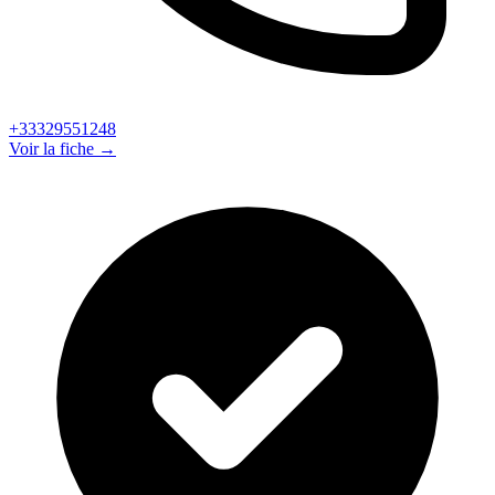
+33329551248
Voir la fiche →