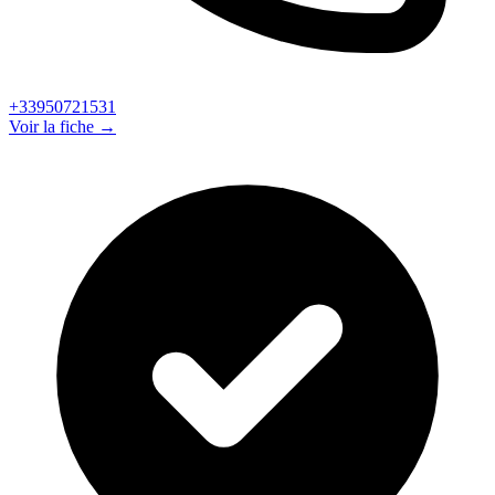
+33950721531
Voir la fiche →