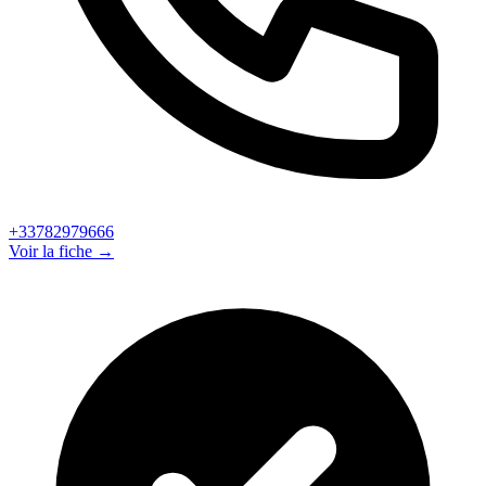
+33782979666
Voir la fiche →