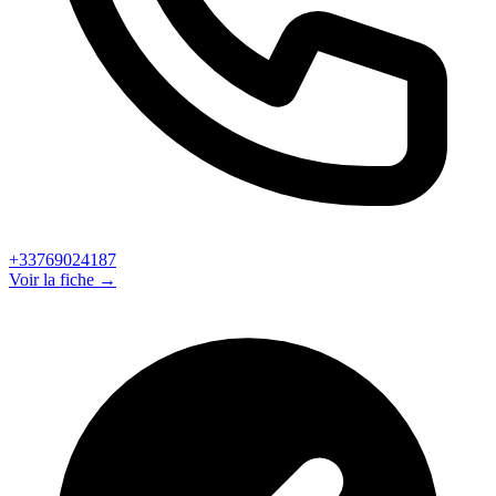
+33769024187
Voir la fiche →